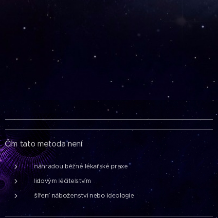
Čím
tato metoda není:
náhradou běžné lékařské praxe
lidovým léčitelstvím
šíření náboženství nebo ideologie